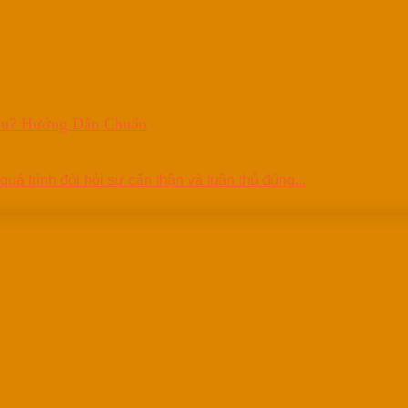
êu? Hướng Dẫn Chuẩn
á trình đòi hỏi sự cẩn thận và tuân thủ đúng...