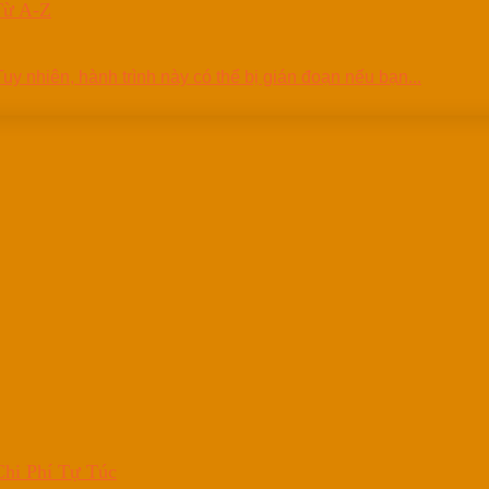
Từ A-Z
 nhiên, hành trình này có thể bị gián đoạn nếu bạn...
hi Phí Tự Túc