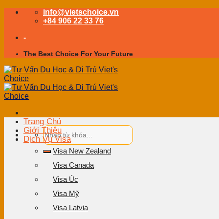
Skip
info@vietschoice.vn
to
+84 906 22 33 76
content
-
The Best Choice For Your Future
Trang Chủ
Giới Thiệu
Dịch Vụ Visa
Visa New Zealand
Visa Canada
Visa Úc
Visa Mỹ
Visa Latvia