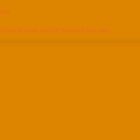
hway
an trọng để du học sinh Việt Nam chinh phục visa...