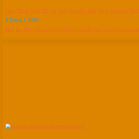
Quy Trình Nộp Hồ Sơ Xin Visa Du Học New Zealand Pat
8 Tháng 7, 2026
Mục lục Bài viết cung cấp lộ trình chuẩn xác và các lưu ý qu