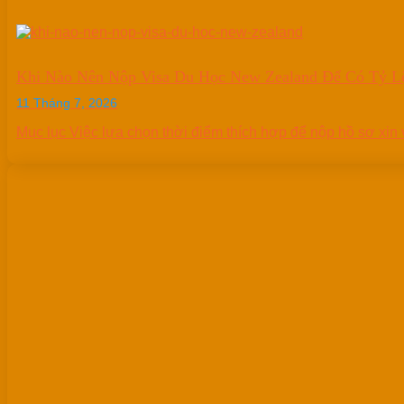
Khi Nào Nên Nộp Visa Du Học New Zealand Để Có Tỷ L
11 Tháng 7, 2026
Mục lục Việc lựa chọn thời điểm thích hợp để nộp hồ sơ xin 