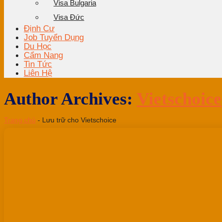
Visa Bulgaria
Visa Đức
Định Cư
Job Tuyển Dụng
Du Học
Cẩm Nang
Tin Tức
Liên Hệ
Author Archives:
Vietschoice
Trang chủ
-
Lưu trữ cho Vietschoice