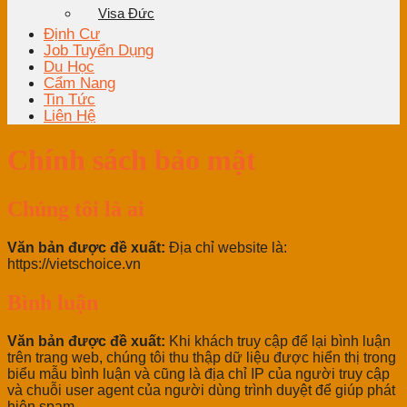
Visa Đức
Định Cư
Job Tuyển Dụng
Du Học
Cẩm Nang
Tin Tức
Liên Hệ
Chính sách bảo mật
Chúng tôi là ai
Văn bản được đề xuất:
Địa chỉ website là:
https://vietschoice.vn
Bình luận
Văn bản được đề xuất:
Khi khách truy cập để lại bình luận
trên trang web, chúng tôi thu thập dữ liệu được hiển thị trong
biểu mẫu bình luận và cũng là địa chỉ IP của người truy cập
và chuỗi user agent của người dùng trình duyệt để giúp phát
hiện spam