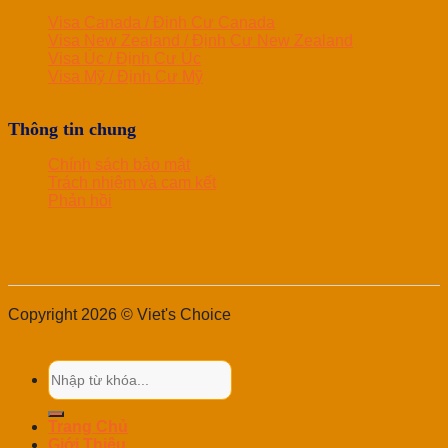
Visa Canada / Định Cư Canada
Visa New Zealand / Định Cư New Zealand
Visa Úc / Định Cư Úc
Visa Mỹ / Định Cư Mỹ
Thông tin chung
Chính sách bảo mật
Trách nhiệm và cam kết
Phản hồi
Copyright 2026 © Viet's Choice
Trang Chủ
Giới Thiệu