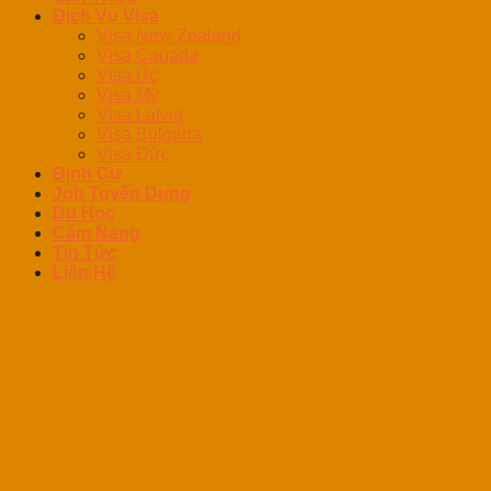
Dịch Vụ Visa
Visa New Zealand
Visa Canada
Visa Úc
Visa Mỹ
Visa Latvia
Visa Bulgaria
Visa Đức
Định Cư
Job Tuyển Dụng
Du Học
Cẩm Nang
Tin Tức
Liên Hệ