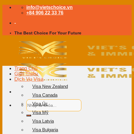
Skip
info@vietschoice.vn
to
+84 906 22 33 76
content
-
The Best Choice For Your Future
Trang Chủ
Giới Thiệu
Dịch Vụ Visa
Visa New Zealand
Visa Canada
Visa Úc
Visa Mỹ
Visa Latvia
Visa Bulgaria