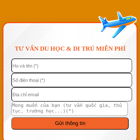
TƯ VẤN DU HỌC & DI TRÚ MIỄN PHÍ