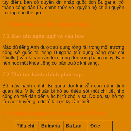
tùy diện), bạn có quyền xin nhập quốc tịch Bulgaria, trở
thành công dân EU chính thức với quyền hộ chiếu quyền
lực top đầu thế giới.
7. Thách thức và lưu ý quan trọng
7.1 Rào cản ngôn ngữ và văn hóa
Mặc dù tiếng Anh được sử dụng rộng rãi trong môi trường
công sở quốc tế, tiếng Bulgaria (sử dụng bảng chữ cái
Cyrillic) vẫn là rào cản lớn trong đời sống hàng ngày. Bạn
nên học một khóa tiếng cơ bản trước khi sang.
7.2 Thủ tục hành chính phức tạp
Bộ máy hành chính Bulgaria đôi khi vẫn còn nặng tính
quan liêu. Việc chuẩn bị hồ sơ thiếu sót một chi tiết nhỏ
cũng có thể dẫn đến việc bị từ chối visa. Do đó, sự hỗ trợ
từ các chuyên gia di trú là cực kỳ cần thiết.
8. So sánh Bulgaria với các nước EU khác
Tiêu chí
Bulgaria
Ba Lan
Đức