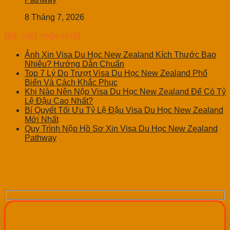
8 Tháng 7, 2026
Bài viết mới nhất
Ảnh Xin Visa Du Học New Zealand Kích Thước Bao
Nhiêu? Hướng Dẫn Chuẩn
Top 7 Lý Do Trượt Visa Du Học New Zealand Phổ
Biến Và Cách Khắc Phục
Khi Nào Nên Nộp Visa Du Học New Zealand Để Có Tỷ
Lệ Đậu Cao Nhất?
Bí Quyết Tối Ưu Tỷ Lệ Đậu Visa Du Học New Zealand
Mới Nhất
Quy Trình Nộp Hồ Sơ Xin Visa Du Học New Zealand
Pathway