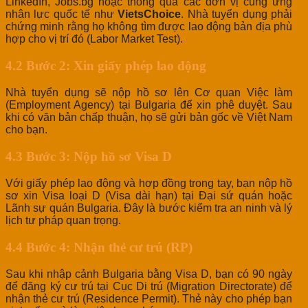
LinkedIn, Jobs.bg hoặc thông qua các đơn vị cung ứng
nhân lực quốc tế như
VietsChoice
. Nhà tuyển dụng phải
chứng minh rằng họ không tìm được lao động bản địa phù
hợp cho vị trí đó (Labor Market Test).
4.2 Bước 2: Xin giấy phép lao động
Nhà tuyển dụng sẽ nộp hồ sơ lên Cơ quan Việc làm
(Employment Agency) tại Bulgaria để xin phê duyệt. Sau
khi có văn bản chấp thuận, họ sẽ gửi bản gốc về Việt Nam
cho bạn.
4.3 Bước 3: Nộp hồ sơ Visa D
Với giấy phép lao động và hợp đồng trong tay, bạn nộp hồ
sơ xin Visa loại D (Visa dài hạn) tại Đại sứ quán hoặc
Lãnh sự quán Bulgaria. Đây là bước kiểm tra an ninh và lý
lịch tư pháp quan trọng.
4.4 Bước 4: Nhận thẻ cư trú (RP)
Sau khi nhập cảnh Bulgaria bằng Visa D, bạn có 90 ngày
để đăng ký cư trú tại Cục Di trú (Migration Directorate) để
nhận thẻ cư trú (Residence Permit). Thẻ này cho phép bạn