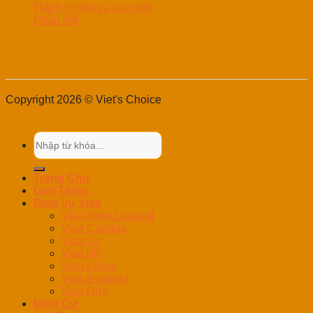
Trách nhiệm và cam kết
Phản hồi
Copyright 2026 © Viet's Choice
Trang Chủ
Giới Thiệu
Dịch Vụ Visa
Visa New Zealand
Visa Canada
Visa Úc
Visa Mỹ
Visa Latvia
Visa Bulgaria
Visa Đức
Định Cư