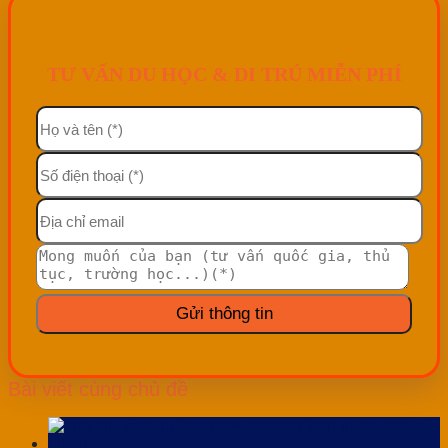
TƯ VẤN DU HỌC & DI TRÚ MIỄN PHÍ
Bài viết cùng chủ đề