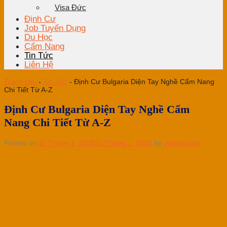
Visa Đức
Định Cư
Job Tuyển Dụng
Du Học
Cẩm Nang
Tin Tức
Liên Hệ
Trang chủ
-
Tin Tức
-
Định Cư Bulgaria Diện Tay Nghề Cẩm Nang
Chi Tiết Từ A-Z
Định Cư Bulgaria Diện Tay Nghề Cẩm
Nang Chi Tiết Từ A-Z
Posted on
11 Tháng 1, 2026
11 Tháng 1, 2026
by
Vietschoice