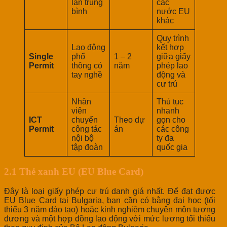
lần trung
các
bình
nước EU
khác
Quy trình
Lao động
kết hợp
Single
phổ
1 – 2
giữa giấy
Permit
thông có
năm
phép lao
tay nghề
động và
cư trú
Nhân
Thủ tục
viên
nhanh
ICT
chuyển
Theo dự
gọn cho
Permit
công tác
án
các công
nội bộ
ty đa
tập đoàn
quốc gia
2.1 Thẻ xanh EU (EU Blue Card)
Đây là loại giấy phép cư trú danh giá nhất. Để đạt được
EU Blue Card tại Bulgaria, bạn cần có bằng đại học (tối
thiểu 3 năm đào tạo) hoặc kinh nghiệm chuyên môn tương
đương và một hợp đồng lao động với mức lương tối thiểu