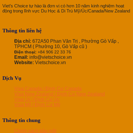
Viet’s Choice tự hào là đơn vị có hơn 10 năm kinh nghiệm hoạt
động trong lĩnh vực Du Học & Di Trú Mỹ/Úc/Canada/New Zealand
Thông tin liên hệ
Địa chỉ:
672A50 Phan Văn Trị , Phường Gò Vấp ,
TPHCM ( Phường 10, Gò Vấp cũ )
Điện thoại:
+84 906 22 33 76
Email:
info@vietschoice.vn
Website:
Vietschoice.vn
Dịch Vụ
Visa Canada / Định Cư Canada
Visa New Zealand / Định Cư New Zealand
Visa Úc / Định Cư Úc
Visa Mỹ / Định Cư Mỹ
Thông tin chung
Chính sách bảo mật