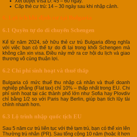
Xét duyệt Visa D: 45 – 60 ngày.
Cấp thẻ cư trú: 14 – 30 ngày sau khi nhập cảnh.
6. Lợi ích khi định cư tại Bulgaria
6.1 Quyền tự do di chuyển Schengen
Kể từ năm 2024, sở hữu thẻ cư trú Bulgaria đồng nghĩa
với việc bạn có thể tự do đi lại trong khối Schengen mà
không cần xin visa. Điều này mở ra cơ hội du lịch và giao
thương vô cùng thuận lợi.
6.2 Chi phí sinh hoạt và thuế thấp
Bulgaria có mức thuế thu nhập cá nhân và thuế doanh
nghiệp phẳng (Flat tax) chỉ 10% – thấp nhất trong EU. Chi
phí sinh hoạt tại các thành phố lớn như Sofia hay Plovdiv
chỉ bằng 1/2 so với Paris hay Berlin, giúp bạn tích lũy tài
chính nhanh hơn.
6.3 Lộ trình nhập quốc tịch EU
Sau 5 năm cư trú liên tục với thẻ tạm trú, bạn có thể xin lên
Thường trú nhân (PR). Sau tổng cộng 10 năm (hoặc ít hơn