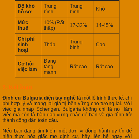
Độ khó
Trung
Trung
Khó
hồ sơ
bình
bình
Mức
10% (Rất
17-32%
14-45%
thuế
thấp)
Chi phí
Trung
sinh
Thấp
Cao
bình
hoạt
Đang
Cơ hội
tăng
Rất cao
Rất cao
việc làm
mạnh
9. Kết luận
Định cư Bulgaria diện tay nghề
là một lộ trình thực tế, chi
phí hợp lý và mang lại giá trị bền vững cho tương lai. Với
việc gia nhập Schengen, Bulgaria không chỉ là nơi làm
việc mà còn là bàn đạp vững chắc để bạn và gia đình trở
thành công dân toàn cầu.
Nếu bạn đang tìm kiếm một đơn vị đồng hành uy tín để
hiện thực hóa giấc mơ định cư, hãy liên hệ ngay với