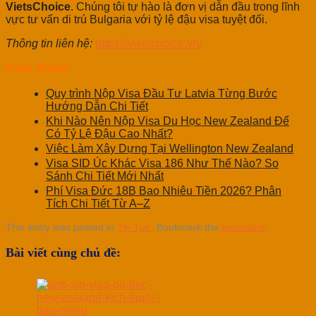
VietsChoice
. Chúng tôi tự hào là đơn vị dẫn đầu trong lĩnh
vực tư vấn di trú Bulgaria với tỷ lệ đậu visa tuyệt đối.
Thông tin liên hệ:
https://vietschoice.vn/
Xem thêm:
Quy trình Nộp Visa Đầu Tư Latvia Từng Bước
Hướng Dẫn Chi Tiết
Khi Nào Nên Nộp Visa Du Học New Zealand Để
Có Tỷ Lệ Đậu Cao Nhất?
Việc Làm Xây Dựng Tại Wellington New Zealand
Visa SID Úc Khác Visa 186 Như Thế Nào? So
Sánh Chi Tiết Mới Nhất
Phí Visa Đức 18B Bao Nhiêu Tiền 2026? Phân
Tích Chi Tiết Từ A–Z
This entry was posted in
Tin Tức
. Bookmark the
permalink
.
Bài viết cùng chủ đề: