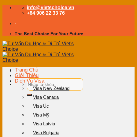
Skip
info@vietschoice.vn
to
+84 906 22 33 76
content
-
The Best Choice For Your Future
Trang Chủ
Giới Thiệu
Dịch Vụ Visa
Visa New Zealand
Visa Canada
Visa Úc
Visa Mỹ
Visa Latvia
Visa Bulgaria