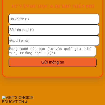
TƯ VẤN DU HỌC & DI TRÚ MIỄN PHÍ