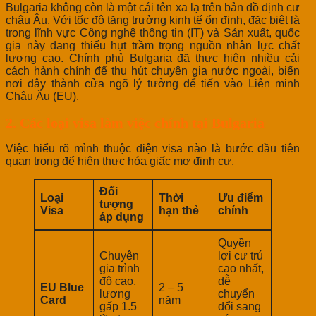
Bulgaria không còn là một cái tên xa lạ trên bản đồ định cư
châu Âu. Với tốc độ tăng trưởng kinh tế ổn định, đặc biệt là
trong lĩnh vực Công nghệ thông tin (IT) và Sản xuất, quốc
gia này đang thiếu hụt trầm trọng nguồn nhân lực chất
lượng cao. Chính phủ Bulgaria đã thực hiện nhiều cải
cách hành chính để thu hút chuyên gia nước ngoài, biến
nơi đây thành cửa ngõ lý tưởng để tiến vào Liên minh
Châu Âu (EU).
2. Các loại visa làm việc chính tại Bulgaria
Việc hiểu rõ mình thuộc diện visa nào là bước đầu tiên
quan trọng để hiện thực hóa giấc mơ định cư.
Đối
Loại
Thời
Ưu điểm
tượng
Visa
hạn thẻ
chính
áp dụng
Quyền
Chuyên
lợi cư trú
gia trình
cao nhất,
độ cao,
dễ
EU Blue
2 – 5
lương
chuyển
Card
năm
gấp 1.5
đổi sang