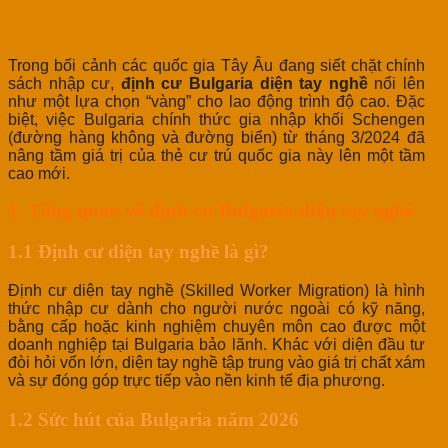
Trong bối cảnh các quốc gia Tây Âu đang siết chặt chính
sách nhập cư,
định cư Bulgaria diện tay nghề
nổi lên
như một lựa chọn “vàng” cho lao động trình độ cao. Đặc
biệt, việc Bulgaria chính thức gia nhập khối Schengen
(đường hàng không và đường biển) từ tháng 3/2024 đã
nâng tầm giá trị của thẻ cư trú quốc gia này lên một tầm
cao mới.
1. Tổng quan về định cư Bulgaria diện tay nghề
1.1 Định cư diện tay nghề là gì?
Định cư diện tay nghề (Skilled Worker Migration) là hình
thức nhập cư dành cho người nước ngoài có kỹ năng,
bằng cấp hoặc kinh nghiệm chuyên môn cao được một
doanh nghiệp tại Bulgaria bảo lãnh. Khác với diện đầu tư
đòi hỏi vốn lớn, diện tay nghề tập trung vào giá trị chất xám
và sự đóng góp trực tiếp vào nền kinh tế địa phương.
1.2 Sức hút của Bulgaria năm 2026