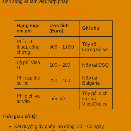
sinh sống và làm việc hợp pháp.
5. Chi phí và thời gian xử lý hồ sơ
Hạng mục
Ước tính
Ghi chú
chi phí
(Euro)
Phí dịch
Tùy số
thuật, công
500 – 1,000
lượng hồ sơ
chứng
Lệ phí Visa
100 – 200
Nộp tại ĐSQ
D
Phí cấp thẻ
Nộp tại
250 – 400
cư trú
Bulgaria
Tùy gói dịch
Phí dịch vụ
Liên hệ
vụ của
tư vấn
VietsChoice
Thời gian xử lý:
Xét duyệt giấy phép lao động: 30 – 60 ngày.