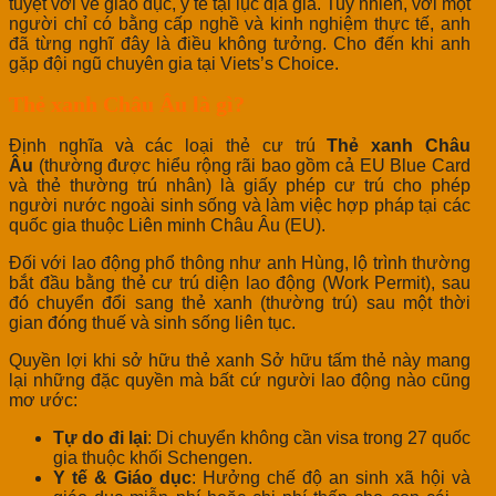
tuyệt vời về giáo dục, y tế tại lục địa già. Tuy nhiên, với một
người chỉ có bằng cấp nghề và kinh nghiệm thực tế, anh
đã từng nghĩ đây là điều không tưởng. Cho đến khi anh
gặp đội ngũ chuyên gia tại Viets’s Choice.
Thẻ xanh Châu Âu là gì?
Định nghĩa và các loại thẻ cư trú
Thẻ xanh Châu
Âu
(thường được hiểu rộng rãi bao gồm cả EU Blue Card
và thẻ thường trú nhân) là giấy phép cư trú cho phép
người nước ngoài sinh sống và làm việc hợp pháp tại các
quốc gia thuộc Liên minh Châu Âu (EU).
Đối với lao động phổ thông như anh Hùng, lộ trình thường
bắt đầu bằng thẻ cư trú diện lao động (Work Permit), sau
đó chuyển đổi sang thẻ xanh (thường trú) sau một thời
gian đóng thuế và sinh sống liên tục.
Quyền lợi khi sở hữu thẻ xanh Sở hữu tấm thẻ này mang
lại những đặc quyền mà bất cứ người lao động nào cũng
mơ ước:
Tự do đi lại
: Di chuyển không cần visa trong 27 quốc
gia thuộc khối Schengen.
Y tế & Giáo dục
: Hưởng chế độ an sinh xã hội và