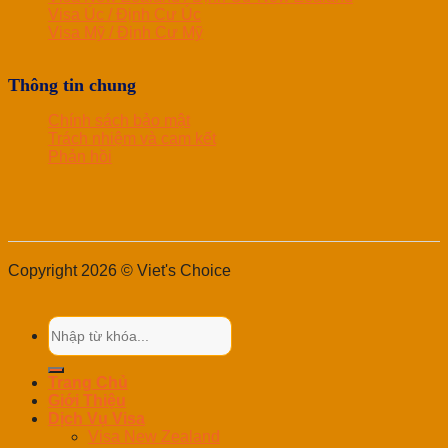
Visa Úc / Định Cư Úc
Visa Mỹ / Định Cư Mỹ
Thông tin chung
Chính sách bảo mật
Trách nhiệm và cam kết
Phản hồi
Copyright 2026 © Viet's Choice
Trang Chủ
Giới Thiệu
Dịch Vụ Visa
Visa New Zealand