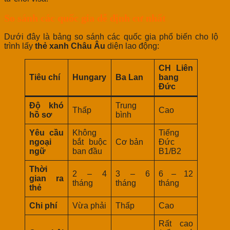
So sánh các quốc gia dễ định cư nhất
Dưới đây là bảng so sánh các quốc gia phổ biến cho lộ
trình lấy
thẻ xanh Châu Âu
diện lao động:
CH Liên
Tiêu chí
Hungary
Ba Lan
bang
Đức
Độ khó
Trung
Thấp
Cao
hồ sơ
bình
Yêu cầu
Không
Tiếng
ngoại
bắt buộc
Cơ bản
Đức
ngữ
ban đầu
B1/B2
Thời
2 – 4
3 – 6
6 – 12
gian ra
tháng
tháng
tháng
thẻ
Chi phí
Vừa phải
Thấp
Cao
Rất cao