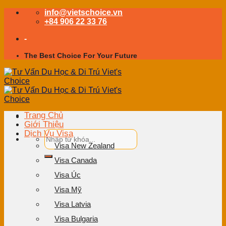
Skip
info@vietschoice.vn
to
+84 906 22 33 76
content
-
The Best Choice For Your Future
Trang Chủ
Giới Thiệu
Dịch Vụ Visa
Visa New Zealand
Visa Canada
Visa Úc
Visa Mỹ
Visa Latvia
Visa Bulgaria