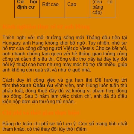
Cơ hội
(nếu có
Rất cao
Cao
định cư
bằng
cấp)
Kinh nghiệm thực tế từ anh Hùng
Thích nghi với môi trường sống mới Tháng đầu tiên tại
Hungary, anh Hùng không khỏi bỡ ngỡ. Tuy nhiên, nhờ sự
hỗ trợ của cộng đồng người Việt do Viets’s Choice kết nối,
anh nhanh chóng làm quen với hệ thống giao thông công
cộng và cách đi siêu thị. Công việc thợ xây tại đây tuy đòi
hỏi kỹ thuật cao hơn nhưng máy móc hỗ trợ rất nhiều, giúp
anh không còn quá vất vả như ở quê nhà.
Cách duy trì công việc và gia hạn thẻ Để hướng tới
tấm
thẻ xanh Châu Âu
vĩnh viễn, anh Hùng luôn tuân thủ
pháp luật, đóng thuế đầy đủ và không vi phạm hợp đồng
lao động. Sau 3 năm làm việc chăm chỉ, anh đã đủ điều
kiện nộp đơn xin thường trú nhân.
Chi phí và thời gian thực hiện
Bảng dự toán chi phí sơ bộ Lưu ý: Con số mang tính chất
tham khảo, có thể thay đổi tùy thời điểm.