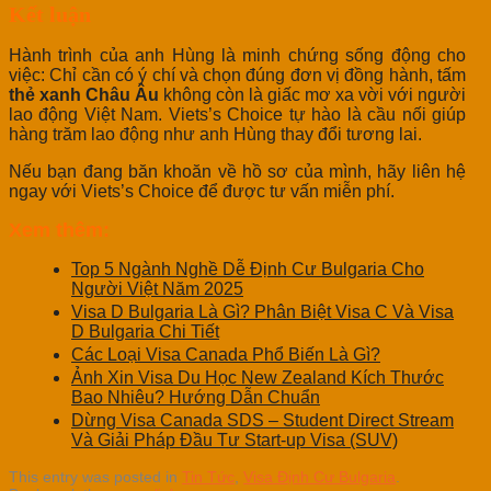
Kết luận
Hành trình của anh Hùng là minh chứng sống động cho
việc: Chỉ cần có ý chí và chọn đúng đơn vị đồng hành, tấm
thẻ xanh Châu Âu
không còn là giấc mơ xa vời với người
lao động Việt Nam. Viets’s Choice tự hào là cầu nối giúp
hàng trăm lao động như anh Hùng thay đổi tương lai.
Nếu bạn đang băn khoăn về hồ sơ của mình, hãy liên hệ
ngay với Viets’s Choice để được tư vấn miễn phí.
Xem thêm:
Top 5 Ngành Nghề Dễ Định Cư Bulgaria Cho
Người Việt Năm 2025
Visa D Bulgaria Là Gì? Phân Biệt Visa C Và Visa
D Bulgaria Chi Tiết
Các Loại Visa Canada Phổ Biến Là Gì?
Ảnh Xin Visa Du Học New Zealand Kích Thước
Bao Nhiêu? Hướng Dẫn Chuẩn
Dừng Visa Canada SDS – Student Direct Stream
Và Giải Pháp Đầu Tư Start-up Visa (SUV)
This entry was posted in
Tin Tức
,
Visa Định Cư Bulgaria
.