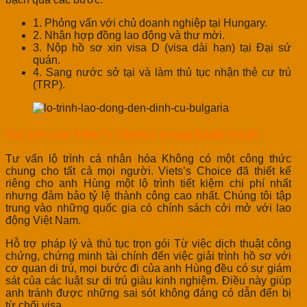
1. Phỏng vấn với chủ doanh nghiệp tại Hungary.
2. Nhận hợp đồng lao động và thư mời.
3. Nộp hồ sơ xin visa D (visa dài hạn) tại Đại sứ
quán.
4. Sang nước sở tại và làm thủ tục nhận thẻ cư trú
(TRP).
Vai trò của Viets’s Choice trong hành trình
Tư vấn lộ trình cá nhân hóa Không có một công thức
chung cho tất cả mọi người. Viets’s Choice đã thiết kế
riêng cho anh Hùng một lộ trình tiết kiệm chi phí nhất
nhưng đảm bảo tỷ lệ thành công cao nhất. Chúng tôi tập
trung vào những quốc gia có chính sách cởi mở với lao
động Việt Nam.
Hỗ trợ pháp lý và thủ tục trọn gói Từ việc dịch thuật công
chứng, chứng minh tài chính đến việc giải trình hồ sơ với
cơ quan di trú, mọi bước đi của anh Hùng đều có sự giám
sát của các luật sư di trú giàu kinh nghiệm. Điều này giúp
anh tránh được những sai sót không đáng có dẫn đến bị
từ chối visa.