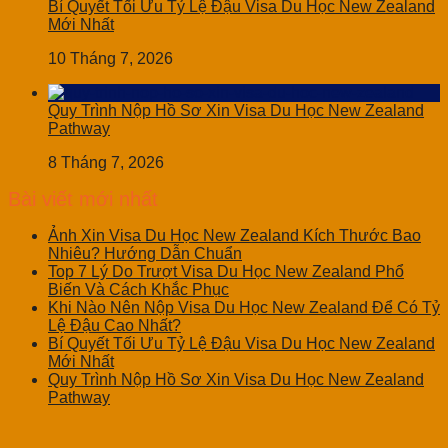
Bí Quyết Tối Ưu Tỷ Lệ Đậu Visa Du Học New Zealand
Mới Nhất
10 Tháng 7, 2026
Quy Trình Nộp Hồ Sơ Xin Visa Du Học New Zealand
Pathway
8 Tháng 7, 2026
Bài viết mới nhất
Ảnh Xin Visa Du Học New Zealand Kích Thước Bao
Nhiêu? Hướng Dẫn Chuẩn
Top 7 Lý Do Trượt Visa Du Học New Zealand Phổ
Biến Và Cách Khắc Phục
Khi Nào Nên Nộp Visa Du Học New Zealand Để Có Tỷ
Lệ Đậu Cao Nhất?
Bí Quyết Tối Ưu Tỷ Lệ Đậu Visa Du Học New Zealand
Mới Nhất
Quy Trình Nộp Hồ Sơ Xin Visa Du Học New Zealand
Pathway