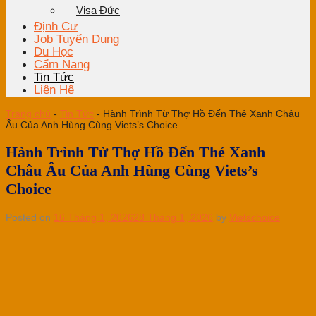
Visa Đức
Định Cư
Job Tuyển Dụng
Du Học
Cẩm Nang
Tin Tức
Liên Hệ
Trang chủ
-
Tin Tức
-
Hành Trình Từ Thợ Hồ Đến Thẻ Xanh Châu
Âu Của Anh Hùng Cùng Viets’s Choice
Hành Trình Từ Thợ Hồ Đến Thẻ Xanh
Châu Âu Của Anh Hùng Cùng Viets’s
Choice
Posted on
16 Tháng 1, 2026
28 Tháng 1, 2026
by
Vietschoice