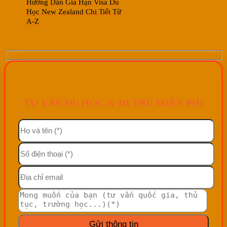
Hướng Dẫn Gia Hạn Visa Du
Học New Zealand Chi Tiết Từ
A-Z
TƯ VẤN DU HỌC & DI TRÚ MIỄN PHÍ