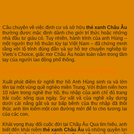
Câu chuyện về việc định cư và sở hữu
thẻ xanh Châu Âu
thường được mặc định dành cho giới trí thức hoặc những
nhà đầu tư giàu có. Tuy nhiên, hành trình của anh Hùng –
một người thợ hồ thuần túy tại Việt Nam – đã chứng minh
rằng với lộ trình đúng đắn và sự hỗ trợ chuyên nghiệp từ
Viets’s Choice, giấc mơ Châu Âu hoàn toàn nằm trong tầm
tay của người lao động phổ thông.
Câu chuyện truyền cảm hứng của anh Hùng
Xuất phát điểm từ nghề thợ hồ Anh Hùng sinh ra và lớn
lên tại một vùng quê nghèo miền Trung. Với thâm niên hơn
10 năm trong nghề thợ hồ, thu nhập của anh chỉ đủ trang
trải cuộc sống qua ngày. Sự vất vả của nghề xây dựng
dưới cái nắng gắt và sự bấp bênh của thu nhập đã thôi
thúc anh tìm kiếm một con đường mới để lo cho tương lai
của các con.
Khát vọng thay đổi cuộc đời tại Châu Âu Qua tìm hiểu, anh
biết đến khái niệm
thẻ xanh Châu Âu
và những quyền lợi