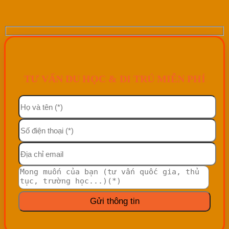
TƯ VẤN DU HỌC & DI TRÚ MIỄN PHÍ