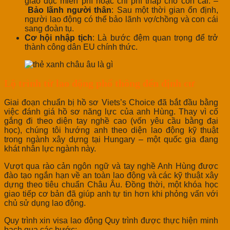
giáo dục miễn phí hoặc chi phí thấp cho con cái. –
Bảo lãnh người thân
: Sau một thời gian ổn định,
người lao động có thể bảo lãnh vợ/chồng và con cái
sang đoàn tụ.
Cơ hội nhập tịch
: Là bước đệm quan trọng để trở
thành công dân EU chính thức.
Lộ trình từ lao động phổ thông đến định cư
Giai đoạn chuẩn bị hồ sơ Viets’s Choice đã bắt đầu bằng
việc đánh giá hồ sơ năng lực của anh Hùng. Thay vì cố
gắng đi theo diện tay nghề cao (vốn yêu cầu bằng đại
học), chúng tôi hướng anh theo diện lao động kỹ thuật
trong ngành xây dựng tại Hungary – một quốc gia đang
khát nhân lực ngành này.
Vượt qua rào cản ngôn ngữ và tay nghề Anh Hùng được
đào tạo ngắn hạn về an toàn lao động và các kỹ thuật xây
dựng theo tiêu chuẩn Châu Âu. Đồng thời, một khóa học
giao tiếp cơ bản đã giúp anh tự tin hơn khi phỏng vấn với
chủ sử dụng lao động.
Quy trình xin visa lao động Quy trình được thực hiện minh
bạch qua các bước: