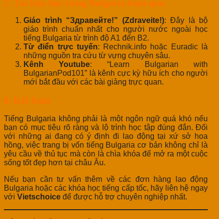
7. Tài liệu học tiếng Bulgaria hiệu quả
Giáo trình “Здравейте!” (Zdraveite!)
: Đây là bộ
giáo trình chuẩn nhất cho người nước ngoài học
tiếng Bulgaria từ trình độ A1 đến B2.
Từ điển trực tuyến
: Rechnik.info hoặc Euradic là
những nguồn tra cứu từ vựng chuyên sâu.
Kênh Youtube
: “Learn Bulgarian with
BulgarianPod101” là kênh cực kỳ hữu ích cho người
mới bắt đầu với các bài giảng trực quan.
8. Kết luận
Tiếng Bulgaria không phải là một ngôn ngữ quá khó nếu
bạn có mục tiêu rõ ràng và lộ trình học tập đúng đắn. Đối
với những ai đang có ý định đi lao động tại xứ sở hoa
hồng, việc trang bị vốn tiếng Bulgaria cơ bản không chỉ là
yêu cầu về thủ tục mà còn là chìa khóa để mở ra một cuộc
sống tốt đẹp hơn tại châu Âu.
Nếu bạn cần tư vấn thêm về các đơn hàng lao động
Bulgaria hoặc các khóa học tiếng cấp tốc, hãy liên hệ ngay
với
Vietschoice
để được hỗ trợ chuyên nghiệp nhất.