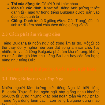
Thì của động từ
: Có tới 9 thì khác nhau.
Mạo từ xác định
: Khác với tiếng Anh (đứng trước
danh từ), mạo từ trong tiếng Bulgaria được gắn vào
đuôi của danh từ.
Giống
: Danh từ có 3 giống (Đực, Cái, Trung), đòi hỏi
tính từ đi kèm phải chia theo đúng giống và số.
2.3 Cách phát âm và ngữ điệu
Tiếng Bulgaria là ngôn ngữ có trọng âm tự do. Một từ có
thể thay đổi ý nghĩa nếu bạn đặt trọng âm sai chỗ. Tuy
nhiên, tin vui là tiếng Bulgaria phát âm khá rõ ràng, không
có nhiều âm gió khó như tiếng Ba Lan hay các âm họng
nặng như tiếng Đức.
3. So sánh tiếng Bulgaria và các ngôn ngữ khác
3.1 Tiếng Bulgaria và tiếng Nga
Nhiều người lầm tưởng biết tiếng Nga là biết tiếng
Bulgaria. Thực tế, hai ngôn ngữ này giống nhau khoảng
50-60% từ vựng nhưng khác biệt hoàn toàn về ngữ pháp.
Tiếng Nga dùng biến cách, còn tiếng Bulgaria dùng mạo
từ hậu tố.