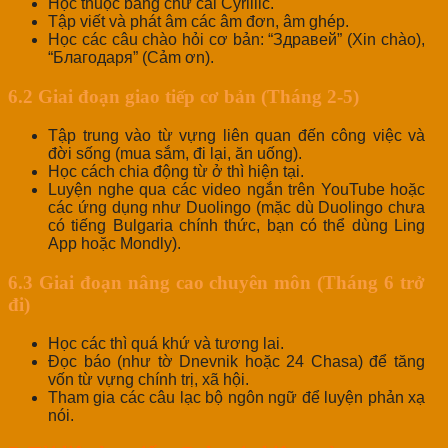
Học thuộc bảng chữ cái Cyrillic.
Tập viết và phát âm các âm đơn, âm ghép.
Học các câu chào hỏi cơ bản: “Здравей” (Xin chào),
“Благодаря” (Cảm ơn).
6.2 Giai đoạn giao tiếp cơ bản (Tháng 2-5)
Tập trung vào từ vựng liên quan đến công việc và
đời sống (mua sắm, đi lại, ăn uống).
Học cách chia động từ ở thì hiện tại.
Luyện nghe qua các video ngắn trên YouTube hoặc
các ứng dụng như Duolingo (mặc dù Duolingo chưa
có tiếng Bulgaria chính thức, bạn có thể dùng Ling
App hoặc Mondly).
6.3 Giai đoạn nâng cao chuyên môn (Tháng 6 trở
đi)
Học các thì quá khứ và tương lai.
Đọc báo (như tờ Dnevnik hoặc 24 Chasa) để tăng
vốn từ vựng chính trị, xã hội.
Tham gia các câu lạc bộ ngôn ngữ để luyện phản xạ
nói.