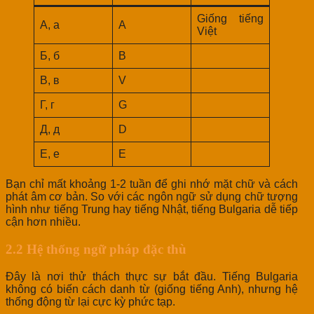
Giống tiếng
А, а
A
Việt
Б, б
B
В, в
V
Г, г
G
Д, д
D
Е, е
E
Bạn chỉ mất khoảng 1-2 tuần để ghi nhớ mặt chữ và cách
phát âm cơ bản. So với các ngôn ngữ sử dụng chữ tượng
hình như tiếng Trung hay tiếng Nhật, tiếng Bulgaria dễ tiếp
cận hơn nhiều.
2.2 Hệ thống ngữ pháp đặc thù
Đây là nơi thử thách thực sự bắt đầu. Tiếng Bulgaria
không có biến cách danh từ (giống tiếng Anh), nhưng hệ
thống động từ lại cực kỳ phức tạp.