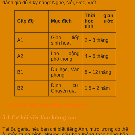
đánh giá đủ 4 kỹ năng: Nghe, Nói, Đọc, Viết.
Thời gian
Cấp độ
Mục đích
học ước
tính
Giao tiếp
A1
2 – 3 tháng
sinh hoạt
Lao động
A2
4 – 6 tháng
phổ thông
Du học, Văn
B1
8 – 12 tháng
phòng
Định cư,
B2
1.5 – 2 năm
Chuyên gia
5. Lợi ích khi biết tiếng Bulgaria
5.1 Cơ hội việc làm lương cao
Tại Bulgaria, nếu bạn chỉ biết tiếng Anh, mức lương có thể
ở mức trung bình. Nhưng nếu bạn thông thạo tiếng bản