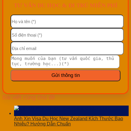
TƯ VẤN DU HỌC & DI TRÚ MIỄN PHÍ
Bài viết cùng chủ đề
Ảnh Xin Visa Du Học New Zealand Kích Thước Bao
Nhiêu? Hướng Dẫn Chuẩn