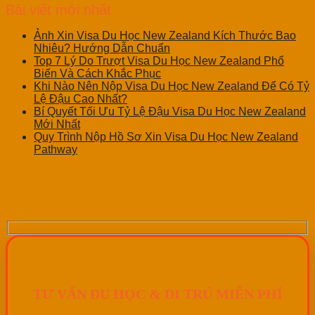
Bài viết mới nhất
Ảnh Xin Visa Du Học New Zealand Kích Thước Bao
Nhiêu? Hướng Dẫn Chuẩn
Top 7 Lý Do Trượt Visa Du Học New Zealand Phổ
Biến Và Cách Khắc Phục
Khi Nào Nên Nộp Visa Du Học New Zealand Để Có Tỷ
Lệ Đậu Cao Nhất?
Bí Quyết Tối Ưu Tỷ Lệ Đậu Visa Du Học New Zealand
Mới Nhất
Quy Trình Nộp Hồ Sơ Xin Visa Du Học New Zealand
Pathway
TƯ VẤN DU HỌC & DI TRÚ MIỄN PHÍ