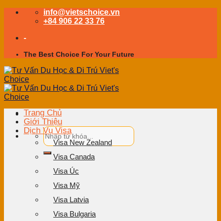
Skip
info@vietschoice.vn
to
+84 906 22 33 76
content
-
The Best Choice For Your Future
Trang Chủ
Giới Thiệu
Dịch Vụ Visa
Visa New Zealand
Visa Canada
Visa Úc
Visa Mỹ
Visa Latvia
Visa Bulgaria