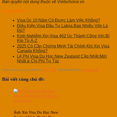
Bản quyền nội dung thuộc về Vietschoice.vn
Xem thêm:
Visa Úc 10 Năm Có Được Làm Việc Không?
Điều Kiện Visa Đầu Tư Latvia Bao Nhiêu Vốn Là
Đủ?
Kinh Nghiệm Xin Visa 462 Úc Thành Công Với Bí
Kíp Từ A-Z
2025 Có Cần Chứng Minh Tài Chính Khi Xin Visa
Canada Không?
Lệ Phí Visa Du Học New Zealand Cập Nhật Mới
Nhất & Chi Phí Tự Túc
This entry was posted in
Tin Tức
. Bookmark the
permalink
.
Bài viết cùng chủ đề:
Ảnh Xin Visa Du Học New