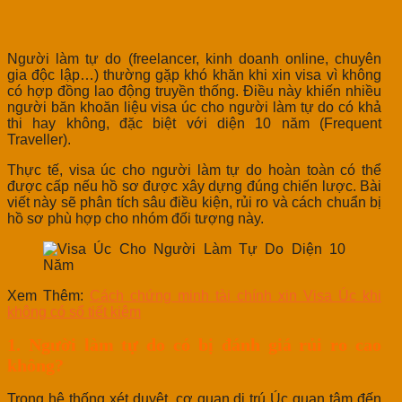
Người làm tự do (freelancer, kinh doanh online, chuyên
gia độc lập…) thường gặp khó khăn khi xin visa vì không
có hợp đồng lao động truyền thống. Điều này khiến nhiều
người băn khoăn liệu visa úc cho người làm tự do có khả
thi hay không, đặc biệt với diện 10 năm (Frequent
Traveller).
Thực tế, visa úc cho người làm tự do hoàn toàn có thể
được cấp nếu hồ sơ được xây dựng đúng chiến lược. Bài
viết này sẽ phân tích sâu điều kiện, rủi ro và cách chuẩn bị
hồ sơ phù hợp cho nhóm đối tượng này.
Xem Thêm:
Cách chứng minh tài chính xin Visa Úc khi
không có sổ tiết kiệm
1. Người làm tự do có bị đánh giá rủi ro cao
không?
Trong hệ thống xét duyệt, cơ quan di trú Úc quan tâm đến