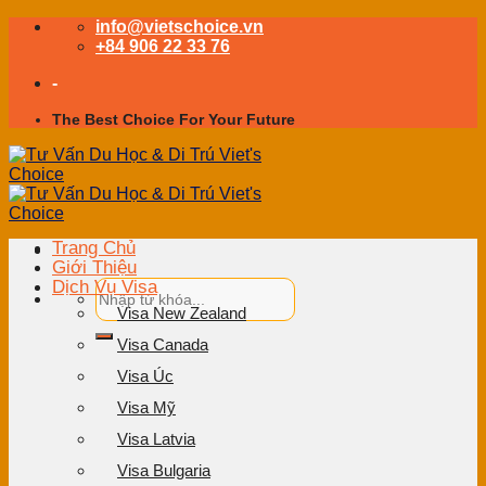
Skip
info@vietschoice.vn
to
+84 906 22 33 76
content
-
The Best Choice For Your Future
Trang Chủ
Giới Thiệu
Dịch Vụ Visa
Visa New Zealand
Visa Canada
Visa Úc
Visa Mỹ
Visa Latvia
Visa Bulgaria