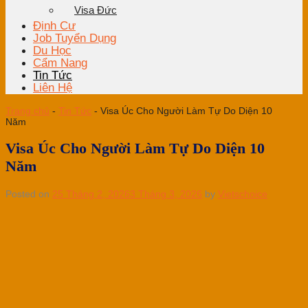
Visa Đức
Định Cư
Job Tuyển Dụng
Du Học
Cẩm Nang
Tin Tức
Liên Hệ
Trang chủ
-
Tin Tức
-
Visa Úc Cho Người Làm Tự Do Diện 10
Năm
Visa Úc Cho Người Làm Tự Do Diện 10
Năm
Posted on
25 Tháng 2, 2026
3 Tháng 3, 2026
by
Vietschoice