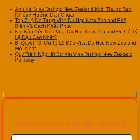
Ảnh Xin Visa Du Học New Zealand Kích Thước Bao
Nhiêu? Hướng Dẫn Chuẩn
Top 7 Lý Do Trượt Visa Du Học New Zealand Phổ
Biến Và Cách Khắc Phục
Khi Nào Nên Nộp Visa Du Học New Zealand Để Có Tỷ
Lệ Đậu Cao Nhất?
Bí Quyết Tối Ưu Tỷ Lệ Đậu Visa Du Học New Zealand
Mới Nhất
Quy Trình Nộp Hồ Sơ Xin Visa Du Học New Zealand
Pathway
TƯ VẤN DU HỌC & DI TRÚ MIỄN PHÍ