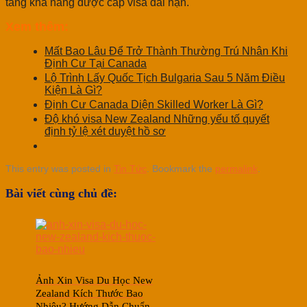
tăng khả năng được cấp visa dài hạn.
Xem thêm:
Mất Bao Lâu Để Trở Thành Thường Trú Nhân Khi
Định Cư Tại Canada
Lộ Trình Lấy Quốc Tịch Bulgaria Sau 5 Năm Điều
Kiện Là Gì?
Định Cư Canada Diện Skilled Worker Là Gì?
Độ khó visa New Zealand Những yếu tố quyết
định tỷ lệ xét duyệt hồ sơ
This entry was posted in
Tin Tức
. Bookmark the
permalink
.
Bài viết cùng chủ đề:
Ảnh Xin Visa Du Học New
Zealand Kích Thước Bao
Nhiêu? Hướng Dẫn Chuẩn