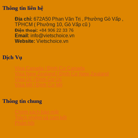
Thông tin liên hệ
Địa chỉ:
672A50 Phan Văn Trị , Phường Gò Vấp ,
TPHCM ( Phường 10, Gò Vấp cũ )
Điện thoại:
+84 906 22 33 76
Email:
info@vietschoice.vn
Website:
Vietschoice.vn
Dịch Vụ
Visa Canada / Định Cư Canada
Visa New Zealand / Định Cư New Zealand
Visa Úc / Định Cư Úc
Visa Mỹ / Định Cư Mỹ
Thông tin chung
Chính sách bảo mật
Trách nhiệm và cam kết
Phản hồi