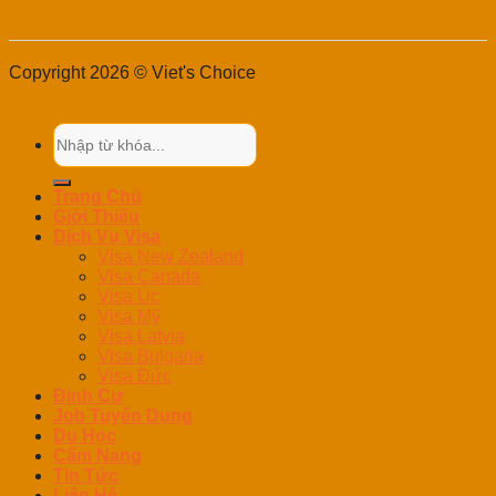
Copyright 2026 © Viet's Choice
Trang Chủ
Giới Thiệu
Dịch Vụ Visa
Visa New Zealand
Visa Canada
Visa Úc
Visa Mỹ
Visa Latvia
Visa Bulgaria
Visa Đức
Định Cư
Job Tuyển Dụng
Du Học
Cẩm Nang
Tin Tức
Liên Hệ